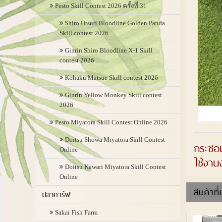
Pesto Skill Contest 2026 ครั้งที่ 31
Shiro Utsuri Bloodline Golden Panda
Skill contest 2026
Ginrin Shiro Bloodline X-1 Skill
contest 2026
Kohaku Matsue Skill contest 2026
Ginrin Yellow Monkey Skill contest
2026
Pesto Miyatora Skill Contest Online 2026
Doitsu Showa Miyatora Skill Contest
กระชอน
Online
ใช้งาน
Doitsu Kawari Miyatora Skill Contest
Online
สินค้าที่
ปลาคาร์ฟ
Sakai Fish Farm