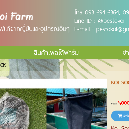
โทร 093-694-6364, 09
Line ID :
@pestokoi
แท้จากญี่ปุ่นและอุปกรณ์อื่นๆ
E-mail :
pestokoi@gm
สินค้าเพสโต้ฟาร์ม
ข่
OCK
KOI SO
1,000
ราคา
สั่งซื้
Koi Soc