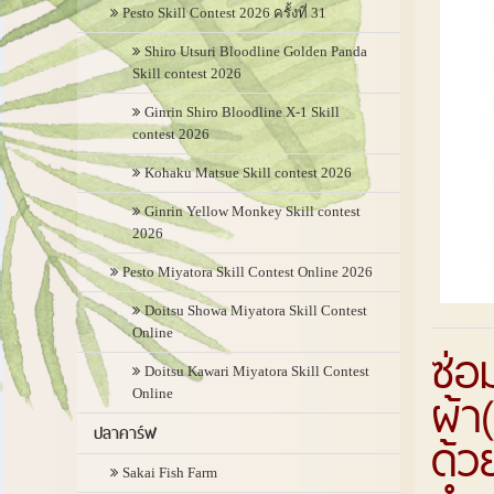
Pesto Skill Contest 2026 ครั้งที่ 31
Shiro Utsuri Bloodline Golden Panda
Skill contest 2026
Ginrin Shiro Bloodline X-1 Skill
contest 2026
Kohaku Matsue Skill contest 2026
Ginrin Yellow Monkey Skill contest
2026
Pesto Miyatora Skill Contest Online 2026
Doitsu Showa Miyatora Skill Contest
Online
ซ่อ
Doitsu Kawari Miyatora Skill Contest
ผ้า
Online
ปลาคาร์ฟ
ด้ว
Sakai Fish Farm