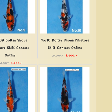
09 Doitsu Showa
No.10 Doitsu Showa Miyatora
tora Skill Contest
Skill Contest Online
Online
3,900.-
4,900.-
3,900.-
4,900.-