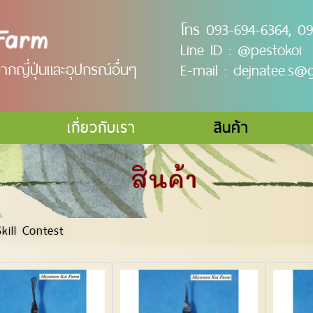
โทร 093-694-6364, 09
Line ID :
@pestokoi
กญี่ปุ่นและอุปกรณ์อื่นๆ
E-mail :
dejnatee.s@
เกี่ยวกับเรา
สินค้า
kill Contest