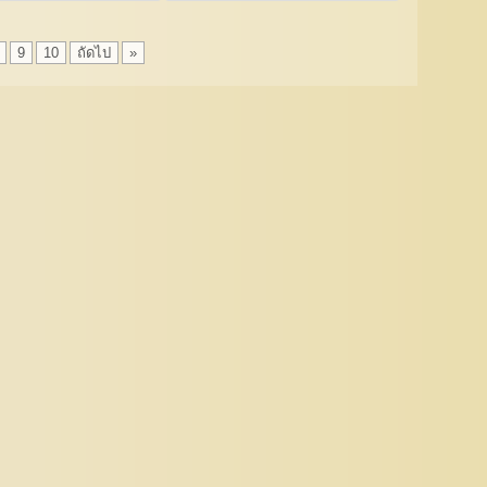
9
10
ถัดไป
»